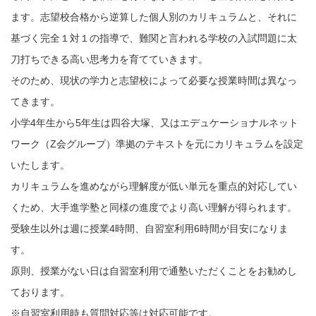
ます。志望校合格から逆算した個人別のカリキュラムと、それに
基づく完全１対１の指導で、難関と言われる学校の入試問題に太
刀打ちできる高い思考力を育てていきます。
そのため、現状の学力と志望校によって必要な授業時間は異なっ
てきます。
小学4年生から5年生は四谷大塚、又はエデュケーショナルネット
ワーク（Z会グループ）準拠のテキストを元にカリキュラムを設定
いたします。
カリキュラムを進めながら理解度が低い単元を重点的対応してい
くため、大手進学塾と同様の進度でより高い理解が得られます。
受験生以外は週に授業4時間、自習室利用6時間が目安になりま
す。
原則、授業がない日は自習室利用で通塾いただくことをお勧めし
ております。
※自習室利用時も質問対応等は対応可能です。