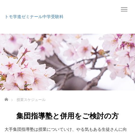
T
o
トモ学進ゼミナール中学受験科
g
g
l
e
n
a
v
i
g
a
t
i
o
ホーム
授業スケジュール
n
集団指導塾と併用をご検討の方
大手集団指導塾は授業についていけ、やる気もある生徒さんに向